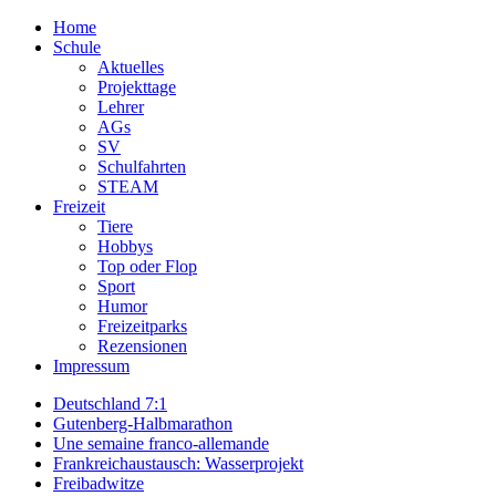
Home
Schule
Aktuelles
Projekttage
Lehrer
AGs
SV
Schulfahrten
STEAM
Freizeit
Tiere
Hobbys
Top oder Flop
Sport
Humor
Freizeitparks
Rezensionen
Impressum
Deutschland 7:1
Gutenberg-Halbmarathon
Une semaine franco-allemande
Frankreichaustausch: Wasserprojekt
Freibadwitze