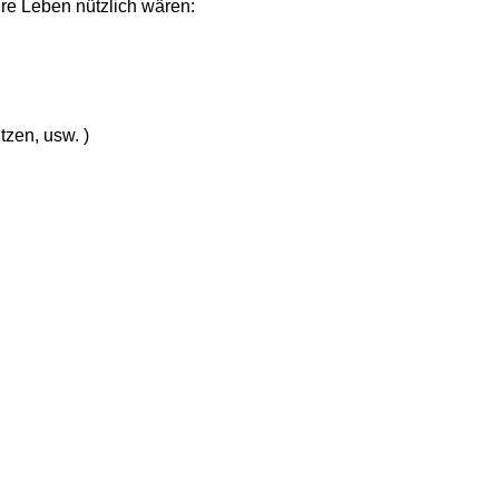
hre Leben nützlich wären:
tzen, usw. )