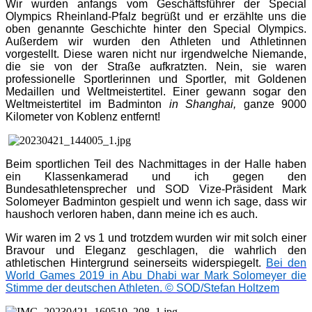
Wir wurden anfangs vom Geschäftsführer der Special
Olympics Rheinland-Pfalz begrüßt und er erzählte uns die
oben genannte Geschichte hinter den Special Olympics.
Außerdem wir wurden den Athleten und Athletinnen
vorgestellt. Diese waren nicht nur irgendwelche Niemande,
die sie von der Straße aufkratzten. Nein, sie waren
professionelle Sportlerinnen und Sportler, mit Goldenen
Medaillen und Weltmeistertitel. Einer gewann sogar den
Weltmeistertitel im Badminton
in Shanghai,
ganze 9000
Kilometer von Koblenz entfernt!
Beim sportlichen Teil des Nachmittages in der Halle haben
ein Klassenkamerad und ich gegen den
Bundesathletensprecher und SOD Vize-Präsident Mark
Solomeyer Badminton gespielt und wenn ich sage, dass wir
haushoch verloren haben, dann meine ich es auch.
Wir waren im 2 vs 1 und trotzdem wurden wir mit solch einer
Bravour und Eleganz geschlagen, die wahrlich den
athletischen Hintergrund seinerseits widerspiegelt.
Bei den
World Games 2019 in Abu Dhabi war Mark Solomeyer die
Stimme der deutschen Athleten.
© SOD/Stefan Holtzem