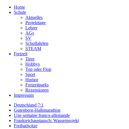
Home
Schule
Aktuelles
Projekttage
Lehrer
AGs
SV
Schulfahrten
STEAM
Freizeit
Tiere
Hobbys
Top oder Flop
Sport
Humor
Freizeitparks
Rezensionen
Impressum
Deutschland 7:1
Gutenberg-Halbmarathon
Une semaine franco-allemande
Frankreichaustausch: Wasserprojekt
Freibadwitze