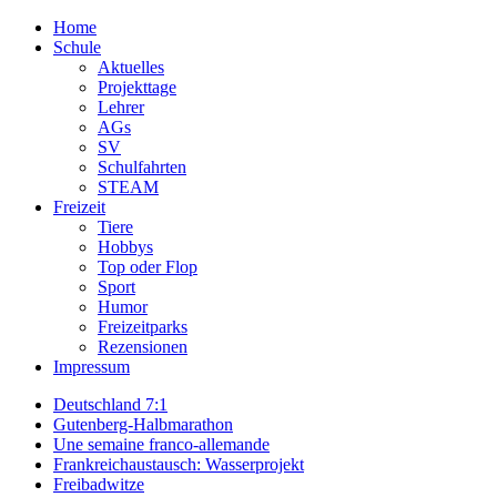
Home
Schule
Aktuelles
Projekttage
Lehrer
AGs
SV
Schulfahrten
STEAM
Freizeit
Tiere
Hobbys
Top oder Flop
Sport
Humor
Freizeitparks
Rezensionen
Impressum
Deutschland 7:1
Gutenberg-Halbmarathon
Une semaine franco-allemande
Frankreichaustausch: Wasserprojekt
Freibadwitze