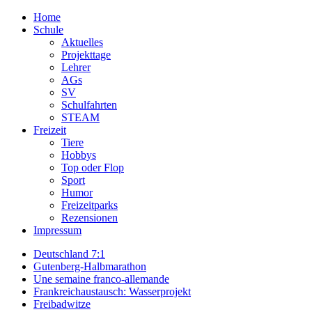
Home
Schule
Aktuelles
Projekttage
Lehrer
AGs
SV
Schulfahrten
STEAM
Freizeit
Tiere
Hobbys
Top oder Flop
Sport
Humor
Freizeitparks
Rezensionen
Impressum
Deutschland 7:1
Gutenberg-Halbmarathon
Une semaine franco-allemande
Frankreichaustausch: Wasserprojekt
Freibadwitze