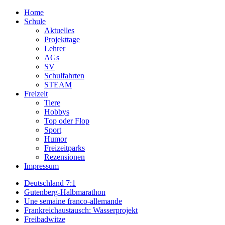
Home
Schule
Aktuelles
Projekttage
Lehrer
AGs
SV
Schulfahrten
STEAM
Freizeit
Tiere
Hobbys
Top oder Flop
Sport
Humor
Freizeitparks
Rezensionen
Impressum
Deutschland 7:1
Gutenberg-Halbmarathon
Une semaine franco-allemande
Frankreichaustausch: Wasserprojekt
Freibadwitze