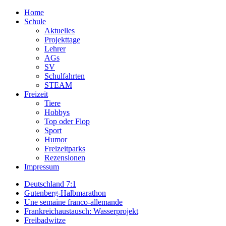
Home
Schule
Aktuelles
Projekttage
Lehrer
AGs
SV
Schulfahrten
STEAM
Freizeit
Tiere
Hobbys
Top oder Flop
Sport
Humor
Freizeitparks
Rezensionen
Impressum
Deutschland 7:1
Gutenberg-Halbmarathon
Une semaine franco-allemande
Frankreichaustausch: Wasserprojekt
Freibadwitze