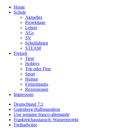
Home
Schule
Aktuelles
Projekttage
Lehrer
AGs
SV
Schulfahrten
STEAM
Freizeit
Tiere
Hobbys
Top oder Flop
Sport
Humor
Freizeitparks
Rezensionen
Impressum
Deutschland 7:1
Gutenberg-Halbmarathon
Une semaine franco-allemande
Frankreichaustausch: Wasserprojekt
Freibadwitze