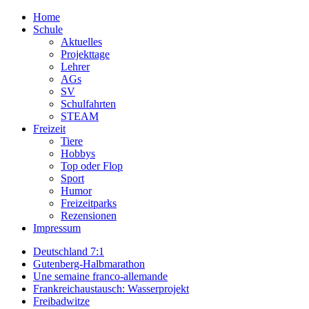
Home
Schule
Aktuelles
Projekttage
Lehrer
AGs
SV
Schulfahrten
STEAM
Freizeit
Tiere
Hobbys
Top oder Flop
Sport
Humor
Freizeitparks
Rezensionen
Impressum
Deutschland 7:1
Gutenberg-Halbmarathon
Une semaine franco-allemande
Frankreichaustausch: Wasserprojekt
Freibadwitze